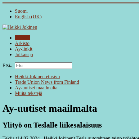
Suomi
English (UK)
Etusivu
Arkisto
Ay-linkit
Julkaisija
Etsi...
Heikki Jokinen etusivu
Trade Union News from Finland
Ay-uutiset maailmalta
Muita tekstejä
Ay-uutiset maailmalta
Ylityö on Teslalle liikesalaisuus
Tekijä (14.02.2024 - Heikki Jokinen) Tesla-autotehtaan taisto työehtos