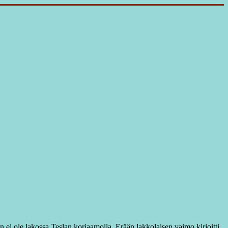
 ei ole lakossa Teslan korjaamolla. Erään lakkolaisen vaimo kirjoitti