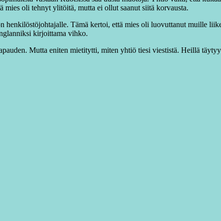
mies oli tehnyt ylitöitä, mutta ei ollut saanut siitä korvausta.
ön henkilöstöjohtajalle. Tämä kertoi, että mies oli luovuttanut muille lii
glanniksi kirjoittama vihko.
auden. Mutta eniten mietitytti, miten yhtiö tiesi viestistä. Heillä täytyy o