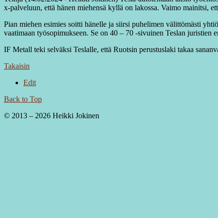
x-palveluun, että hänen miehensä kyllä on lakossa. Vaimo mainitsi, että 
Pian miehen esimies soitti hänelle ja siirsi puhelimen välittömästi yhti
vaatimaan työsopimukseen. Se on 40 – 70 -sivuinen Teslan juristien en
IF Metall teki selväksi Teslalle, että Ruotsin perustuslaki takaa sananvap
Takaisin
Edit
Back to Top
© 2013 – 2026 Heikki Jokinen