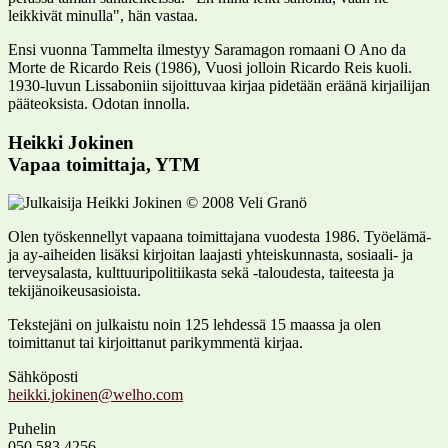
leikkivät minulla", hän vastaa.
Ensi vuonna Tammelta ilmestyy Saramagon romaani O Ano da
Morte de Ricardo Reis (1986), Vuosi jolloin Ricardo Reis kuoli.
1930-luvun Lissaboniin sijoittuvaa kirjaa pidetään eräänä kirjailijan
pääteoksista. Odotan innolla.
Heikki Jokinen
Vapaa toimittaja, YTM
Olen työskennellyt vapaana toimittajana vuodesta 1986. Työelämä-
ja ay-aiheiden lisäksi kirjoitan laajasti yhteiskunnasta, sosiaali- ja
terveysalasta, kulttuuripolitiikasta sekä -taloudesta, taiteesta ja
tekijänoikeusasioista.
Tekstejäni on julkaistu noin 125 lehdessä 15 maassa ja olen
toimittanut tai kirjoittanut parikymmentä kirjaa.
Sähköposti
Puhelin
050 583 4256