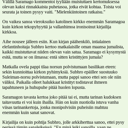
Välillä Saramago kommentoi tyyliään muistuttaen kertomuksessa
olevan kaksi rinnakkaista puhetasoa, jotka eivät kohtaa. Toista voi
seurata ja toinen pysyy vaiti. "Mielenkiintoinen ratkaisu."
On vaikea sanoa vieroksuiko katolinen kirkko enemmän Saramagoa
kuin kirkon tekopyhyyttä ja vallanhimoa ironisoinut kirjailija
kirkkoa.
Aihe nousee jälleen esiin. Kun kirjan päähenkilö, intialainen
elefantinhoitaja Subhro kertoo matkalaisille oman maansa jumalista,
kaikki muistuttavat niiden olevan vain satua. Saramago ei kysymystä
esitä, mutta se on ilmassa: entä sitten kristittyjen jumala?
Matkalla ovela pappi tilaa norsun polvistumaan basilikan eteen:
sekin kunnioittaa kirkon pyhimyksiä. Subhro epäillee suostuuko
Suleiman-norsu polvistumaan, mutta pappi sanoo ettei sen ole niin
väliksi. Paikalla olleet halukkaat kristityt todistavat ihmeen
tapahtuneen ja huhupuhe pitää huolen lopusta.
Saramagon tavasta kertoa joko pitää tai ei, mutta tarinan kudoksen
taitavuutta ei voi kuin ihailla. Hän on kuin nuotiolla istuva vanha
viisas tarinankertoja, jonka monipolvisiin puheisiin mahtuu
enemmän kuin sanat sanovat.
Kirjailija on kuin pohtija Subhro, jolle arkkiherttua sanoo, ettei pysy
perässä tämän sanaleikeissä. "En minä leiki sanoilla, vaan ne