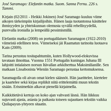
José Saramago: Elefantin matka. Suom. Sanna Pernu. 226 s.
Tammi.
Kirjain (02/2011 - Heikki Jokinen) José Saramago kuuluu viime
aikojen tärkeimpiin kirjailijoihin. Hänen laaja tuotantonsa käsittelee
ihmisyyden ja yhteiskunnan olemusta syvällä rehellisyydellä,
purevalla ironialla ja lempeällä pessimismillä.
Elefantin matka (2008) on portugalilaisen Saramagon (1922-2010)
viimeistä edellinen teos. Viimeiseksi jäi Raamatun tarinoita luotaava
Kain (2009).
Tarina perustuu tositapahtumiin, kuten Hollywood-elokuvissa
tavataan ilmoittaa. Vuonna 1551 Portugalin kuningas Juhana III
lahjoitti intialaisen norsun Itävallan arkkiherttua Maksimilianille. Sen
matkaan Lissabonista Wieniin Saramago perustaa kertomuksensa.
Saramagolla oli aivan omat kielen säännöt. Hän jaarittelee, kiertelee
ja kaartelee sekä kirjaa repliikit niitä erittelemättä muun tekstin
sisään. Erisnimetkin alkavat pienellä kirjaimella.
Kaikkitietävä kertoja on koko ajan vahvasti läsnä. Hän liikkuu
sujuvasti ajasta, asiasta ja paikasta toiseen sujauttaen tekstiin vaikka
Quilapayun-yhtyeen sitaatin.