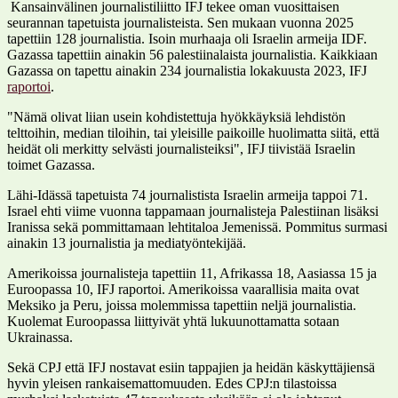
Kansainvälinen journalistiliitto IFJ tekee oman vuosittaisen
seurannan tapetuista journalisteista. Sen mukaan vuonna 2025
tapettiin 128 journalistia. Isoin murhaaja oli Israelin armeija IDF.
Gazassa tapettiin ainakin 56 palestiinalaista journalistia. Kaikkiaan
Gazassa on tapettu ainakin 234 journalistia lokakuusta 2023, IFJ
raportoi
.
"Nämä olivat liian usein kohdistettuja hyökkäyksiä lehdistön
telttoihin, median tiloihin, tai yleisille paikoille huolimatta siitä, että
heidät oli merkitty selvästi journalisteiksi", IFJ tiivistää Israelin
toimet Gazassa.
Lähi-Idässä tapetuista 74 journalistista Israelin armeija tappoi 71.
Israel ehti viime vuonna tappamaan journalisteja Palestiinan lisäksi
Iranissa sekä pommittamaan lehtitaloa Jemenissä. Pommitus surmasi
ainakin 13 journalistia ja mediatyöntekijää.
Amerikoissa journalisteja tapettiin 11, Afrikassa 18, Aasiassa 15 ja
Euroopassa 10, IFJ raportoi. Amerikoissa vaarallisia maita ovat
Meksiko ja Peru, joissa molemmissa tapettiin neljä journalistia.
Kuolemat Euroopassa liittyivät yhtä lukuunottamatta sotaan
Ukrainassa.
Sekä CPJ että IFJ nostavat esiin tappajien ja heidän käskyttäjiensä
hyvin yleisen rankaisemattomuuden. Edes CPJ:n tilastoissa