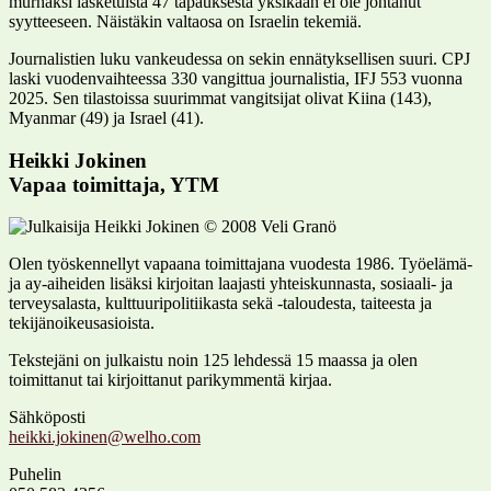
murhaksi lasketuista 47 tapauksesta yksikään ei ole johtanut
syytteeseen. Näistäkin valtaosa on Israelin tekemiä.
Journalistien luku vankeudessa on sekin ennätyksellisen suuri. CPJ
laski vuodenvaihteessa 330 vangittua journalistia, IFJ 553 vuonna
2025. Sen tilastoissa suurimmat vangitsijat olivat Kiina (143),
Myanmar (49) ja Israel (41).
Heikki Jokinen
Vapaa toimittaja, YTM
Olen työskennellyt vapaana toimittajana vuodesta 1986. Työelämä-
ja ay-aiheiden lisäksi kirjoitan laajasti yhteiskunnasta, sosiaali- ja
terveysalasta, kulttuuripolitiikasta sekä -taloudesta, taiteesta ja
tekijänoikeusasioista.
Tekstejäni on julkaistu noin 125 lehdessä 15 maassa ja olen
toimittanut tai kirjoittanut parikymmentä kirjaa.
Sähköposti
Puhelin