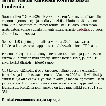
kuolemia
Suomen Pen (16.03.2026 - Heikki Jokinen) Vuonna 2025 tapettiin
enemmän journalisteja ja mediatyöntekijöitä kuin minään vuonna
siitä, kun Committee to Protect Journalists CPJ alkoi keräämään
niistä tietoja kolme vuosikymmentä sitten, järjestö
tiedottaa
. Jo vuosi
2024 oli pahin koskaan.
Se laski 129 tapettua journalistia vuonna 2025. Israel vastaa
kahdesta kolmasosasta tappamisista, yhdysvaltalainen CPJ sanoo.
Israelin armeija IDF on tehnyt enemmän kohdistettuja journalistien
surmia kuin mikään muu armeija sitten vuoden 1992, jolloin CPJ
alkoi kerätä tilastoja, järjestö sanoo.
CPJ kertoo, että sotilaat ovat tappaneet viime vuosina enemmän
journalisteja kuin koskaan aiemmin. Vuoteen 2023 se oli vähäistä ja
suurin tekijä oli Venäjä. Nyt Israelin armeija tappaa järjestelmällisesti
journalisteja. 15 viime vuoden aikana armeijat ovat tappaneet 372
journalistia. Heistä Israelin armeija on tappanut kaikki paitsi 21, siis
351.
Rankaisemattomuus suojaa tappajia