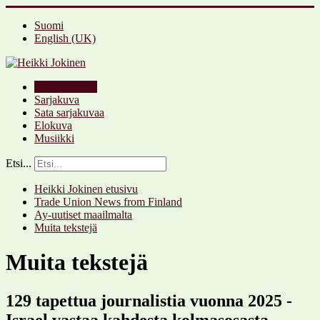
Suomi
English (UK)
Muita tekstejä
Sarjakuva
Sata sarjakuvaa
Elokuva
Musiikki
Etsi...
Heikki Jokinen etusivu
Trade Union News from Finland
Ay-uutiset maailmalta
Muita tekstejä
Muita tekstejä
129 tapettua journalistia vuonna 2025 -
Israel vastaa kahdesta kolmasosasta