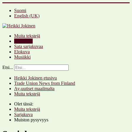
Suomi
English (UK)
Muita tekstejä
Sarjakuva
Sata sarjakuvaa
Elokuva
Musiikki
Etsi...
Heikki Jokinen etusivu
Trade Union News from Finland
Ay-uutiset maailmalta
Muita tekstejä
Olet tässä:
Muita tekstejä
Sarjakuva
Muiston pysyvyys