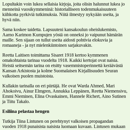
Lopultakin voin lukea sellaisia kirjoja, joita olisin halunnut lukea jo
menneinä vuosikymmeninä: historialliseen todenmukaisuuteen
kiihkotta pyrkiviä tutkimuksia. Niitä ilmestyy nykyään useita, ja
hyvä niin.
Sama koskee taidetta. Lapsuuteni kansakoulun oheislukemisto,
Aarno Karimon Kumpujen yöstä on onneksi jo vaipunut hämärän
maille. Sen sijaan on tullut useita aidosti pohtivia elokuvia ja
romaaneja - ja nyt mielenkiintoinen sarjakuvakin.
Reetta Laitisen toimittama Sisaret 1918 kertoo kymmenen
omakohtaista tarinaa vuodelta 1918. Kaikki kertojat ovat naisia.
Heistä seitsemän tarina on etsitty vasemmistoperinnettä keräävästä
Kansan Arkistosta ja kolme Suomalaisen Kirjallisuuden Seuran
valkoisen puolen muistoista.
Kullakin tarinalla on eri piirtäjä. He ovat Warda Ahmed, Mari
Ahokoivu, Ainur Elmgren, Annukka Leppänen, Reetta Niemensivu,
Emmi Nieminen, Elina Ovaskainen, Hannele Richert, Aino Sutinen
ja Tiitu Takalo.
Esiliina pelastaa hengen
Tutkija Tiina Lintunen on perehtynyt valkoisen propagandan
vuoden 1918 punaisista naisista luomaan kuvaan. Lintusen mukaan