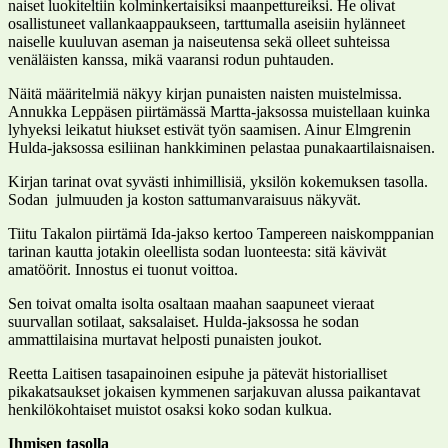
naiset luokiteltiin kolminkertaisiksi maanpettureiksi. He olivat
osallistuneet vallankaappaukseen, tarttumalla aseisiin hylänneet
naiselle kuuluvan aseman ja naiseutensa sekä olleet suhteissa
venäläisten kanssa, mikä vaaransi rodun puhtauden.
Näitä määritelmiä näkyy kirjan punaisten naisten muistelmissa.
Annukka Leppäsen piirtämässä Martta-jaksossa muistellaan kuinka
lyhyeksi leikatut hiukset estivät työn saamisen. Ainur Elmgrenin
Hulda-jaksossa esiliinan hankkiminen pelastaa punakaartilaisnaisen.
Kirjan tarinat ovat syvästi inhimillisiä, yksilön kokemuksen tasolla.
Sodan julmuuden ja koston sattumanvaraisuus näkyvät.
Tiitu Takalon piirtämä Ida-jakso kertoo Tampereen naiskomppanian
tarinan kautta jotakin oleellista sodan luonteesta: sitä kävivät
amatöörit. Innostus ei tuonut voittoa.
Sen toivat omalta isolta osaltaan maahan saapuneet vieraat
suurvallan sotilaat, saksalaiset. Hulda-jaksossa he sodan
ammattilaisina murtavat helposti punaisten joukot.
Reetta Laitisen tasapainoinen esipuhe ja pätevät historialliset
pikakatsaukset jokaisen kymmenen sarjakuvan alussa paikantavat
henkilökohtaiset muistot osaksi koko sodan kulkua.
Ihmisen tasolla