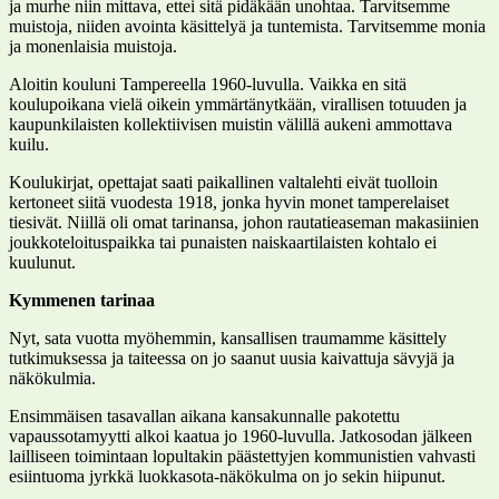
ja murhe niin mittava, ettei sitä pidäkään unohtaa. Tarvitsemme
muistoja, niiden avointa käsittelyä ja tuntemista. Tarvitsemme monia
ja monenlaisia muistoja.
Aloitin kouluni Tampereella 1960-luvulla. Vaikka en sitä
koulupoikana vielä oikein ymmärtänytkään, virallisen totuuden ja
kaupunkilaisten kollektiivisen muistin välillä aukeni ammottava
kuilu.
Koulukirjat, opettajat saati paikallinen valtalehti eivät tuolloin
kertoneet siitä vuodesta 1918, jonka hyvin monet tamperelaiset
tiesivät. Niillä oli omat tarinansa, johon rautatieaseman makasiinien
joukkoteloituspaikka tai punaisten naiskaartilaisten kohtalo ei
kuulunut.
Kymmenen tarinaa
Nyt, sata vuotta myöhemmin, kansallisen traumamme käsittely
tutkimuksessa ja taiteessa on jo saanut uusia kaivattuja sävyjä ja
näkökulmia.
Ensimmäisen tasavallan aikana kansakunnalle pakotettu
vapaussotamyytti alkoi kaatua jo 1960-luvulla. Jatkosodan jälkeen
lailliseen toimintaan lopultakin päästettyjen kommunistien vahvasti
esiintuoma jyrkkä luokkasota-näkökulma on jo sekin hiipunut.