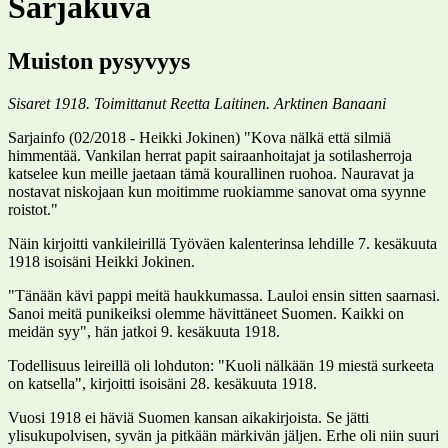
Sarjakuva
Muiston pysyvyys
Sisaret 1918. Toimittanut Reetta Laitinen. Arktinen Banaani
Sarjainfo (02/2018 - Heikki Jokinen) "Kova nälkä että silmiä
himmentää. Vankilan herrat papit sairaanhoitajat ja sotilasherroja
katselee kun meille jaetaan tämä kourallinen ruohoa. Nauravat ja
nostavat niskojaan kun moitimme ruokiamme sanovat oma syynne
roistot."
Näin kirjoitti vankileirillä Työväen kalenterinsa lehdille 7. kesäkuuta
1918 isoisäni Heikki Jokinen.
"Tänään kävi pappi meitä haukkumassa. Lauloi ensin sitten saarnasi.
Sanoi meitä punikeiksi olemme hävittäneet Suomen. Kaikki on
meidän syy", hän jatkoi 9. kesäkuuta 1918.
Todellisuus leireillä oli lohduton: "Kuoli nälkään 19 miestä surkeeta
on katsella", kirjoitti isoisäni 28. kesäkuuta 1918.
Vuosi 1918 ei häviä Suomen kansan aikakirjoista. Se jätti
ylisukupolvisen, syvän ja pitkään märkivän jäljen. Erhe oli niin suuri