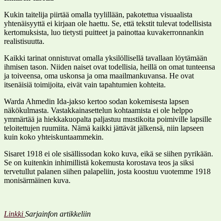
Kukin taitelija piirtää omalla tyylillään, pakotettua visuaalista
yhtenäisyyttä ei kirjaan ole haettu. Se, että tekstit tulevat todellisista
kertomuksista, luo tietysti puitteet ja painottaa kuvakerronnankin
realistisuutta.
Kaikki tarinat onnistuvat omalla yksilöllisellä tavallaan löytämään
ihmisen tason. Niiden naiset ovat todellisia, heillä on omat tunteensa
ja toiveensa, oma uskonsa ja oma maailmankuvansa. He ovat
itsenäisiä toimijoita, eivät vain tapahtumien kohteita.
Warda Ahmedin Ida-jakso kertoo sodan kokemisesta lapsen
näkökulmasta. Vastakkainasettelun kohtaamista ei ole helppo
ymmärtää ja hiekkakuopalta paljastuu mustikoita poimiville lapsille
teloitettujen ruumiita. Nämä kaikki jättävät jälkensä, niin lapseen
kuin koko yhteiskuntaammekin.
Sisaret 1918 ei ole sisällissodan koko kuva, eikä se siihen pyrikään.
Se on kuitenkin inhimillistä kokemusta korostava teos ja siksi
tervetullut palanen siihen palapeliin, josta koostuu vuotemme 1918
monisärmäinen kuva.
Linkki
Sarjainfon artikkeliin