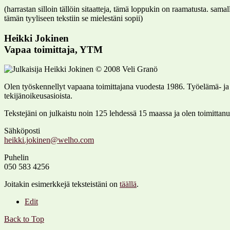
(harrastan silloin tällöin sitaatteja, tämä loppukin on raamatusta. sam
tämän tyyliseen tekstiin se mielestäni sopii)
Heikki Jokinen
Vapaa toimittaja, YTM
Olen työskennellyt vapaana toimittajana vuodesta 1986. Työelämä- ja ay-ai
tekijänoikeusasioista.
Tekstejäni on julkaistu noin 125 lehdessä 15 maassa ja olen toimittanut
Sähköposti
Puhelin
050 583 4256
Joitakin esimerkkejä teksteistäni on
täällä
.
Edit
Back to Top