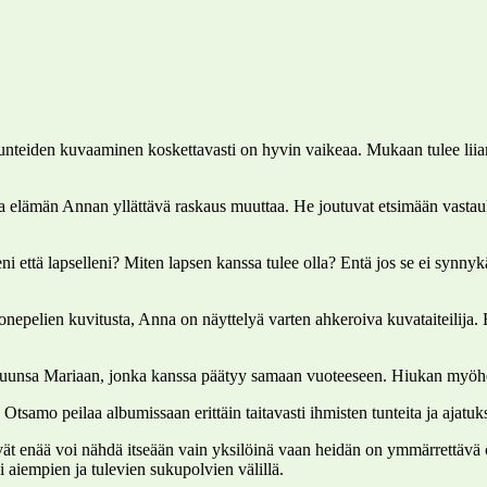
teiden kuvaaminen koskettavasti on hyvin vaikeaa. Mukaan tulee liian hel
 elämän Annan yllättävä raskaus muuttaa. He joutuvat etsimään vastauksia
solleni että lapselleni? Miten lapsen kanssa tulee olla? Entä jos se ei 
konepelien kuvitusta, Anna on näyttelyä varten ahkeroiva kuvataiteilija. 
ettuunsa Mariaan, jonka kanssa päätyy samaan vuoteeseen. Hiukan my
tsamo peilaa albumissaan erittäin taitavasti ihmisten tunteita ja ajatu
eivät enää voi nähdä itseään vain yksilöinä vaan heidän on ymmärrettäv
aiempien ja tulevien sukupolvien välillä.