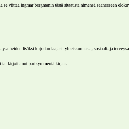
alla se viittaa ingmar bergmanin tästä sitaatista nimensä saaneeseen elo
heiden lisäksi kirjoitan laajasti yhteiskunnasta, sosiaali- ja terveysalas
 tai kirjoittanut parikymmentä kirjaa.