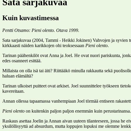
Sata sarjakuvaa
Kuin kuvastimessa
Pentti Otsamo: Pieni olento. Otava 1999.
Sata sarjakuvaa (2004, Tammi - Heikki Jokinen) Vahvojen ja syvien tun
kirkkaasti näiden karikkojen ohi teoksessaan
Pieni olento
.
Tarinan päähenkilöt ovat Anna ja Joel. He ovat nuori pariskunta, jonka
edes osanneet esittää.
Millaista on olla isä tai äiti? Riittääkö minulla rakkautta sekä puoli
haluan elämältä?
Tarinan ulkoiset puitteet ovat arkiset. Joel suunnittelee työkseen tieto
kavereitaan.
Annan ollessa tapaamassa vanhempiaan Joel törmää entiseen rakast
Pieni olento
on kuitenkin paljon paljon enemmän kuin perustarinansa. O
Raskaus asettaa Joelin ja Annan aivan uuteen tilanteeseen, jossa he 
yksilöllisyyttä ad absurdum, mutta loppujen lopuksi me olemme lenkki 