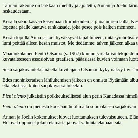
Tarinan rakenne on tarkkaan mietitty ja ajoitettu; Annan ja Joelin ta
raskaudestaan.
Kesällä sikiö kasvaa kasvimaan kurpitsoiden ja punajuurien lailla. K
lopettaa päälle kaatuva rankkasade, joka pesee pois kaiken menneen.
Kesän lopulla Anna ja Joel hyväksyvät tapahtuneen, mitä symbolisoivat
lumi peittää alleen kesän muistot. Me tiedämme: talven jälkeen alkaa t
Maaninkalainen Pentti Otsamo (s. 1967) kuuluu sarjakuvantekijöidemme
kuvataiteeseen assosioivan graafisen, pääasiassa kuvien voimaan luot
Sekä sarjakuvantekijänä että kuvittajana Otsamon kyky näkyy tiivistämi
Edes moninkertaisen lähilukemisen jälkeen en onnistu löytämään albumis
että tekstissä, kuten sarjakuvassa tuleekin.
Pieni olento
julkaistiin poikkeuksellisesti alun perin Kanadassa nimel
Pieni olento
on pienestä koostaan huolimatta suomalaisen sarjakuvan 1
Annan ja Joelin kokemukset luovat luottamuksen tulevaisuuteen. Elämäs
He ovat oppineet jotain elämästä ja ovat valmiita elämään sitä.