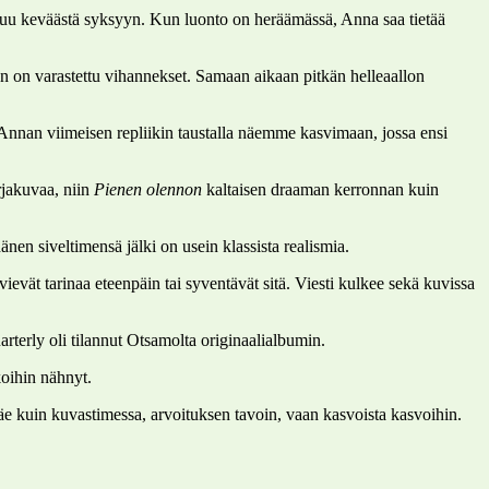
ittuu keväästä syksyyn. Kun luonto on heräämässä, Anna saa tietää
n on varastettu vihannekset. Samaan aikaan pitkän helleaallon
 Annan viimeisen repliikin taustalla näemme kasvimaan, jossa ensi
rjakuvaa, niin
Pienen olennon
kaltaisen draaman kerronnan kuin
nen siveltimensä jälki on usein klassista realismia.
evät tarinaa eteenpäin tai syventävät sitä. Viesti kulkee sekä kuvissa
arterly oli tilannut Otsamolta originaalialbumin.
koihin nähnyt.
näe kuin kuvastimessa, arvoituksen tavoin, vaan kasvoista kasvoihin.