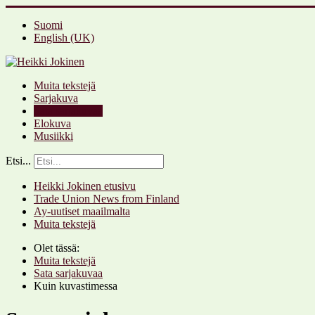
Suomi
English (UK)
Muita tekstejä
Sarjakuva
Sata sarjakuvaa
Elokuva
Musiikki
Etsi...
Heikki Jokinen etusivu
Trade Union News from Finland
Ay-uutiset maailmalta
Muita tekstejä
Olet tässä:
Muita tekstejä
Sata sarjakuvaa
Kuin kuvastimessa