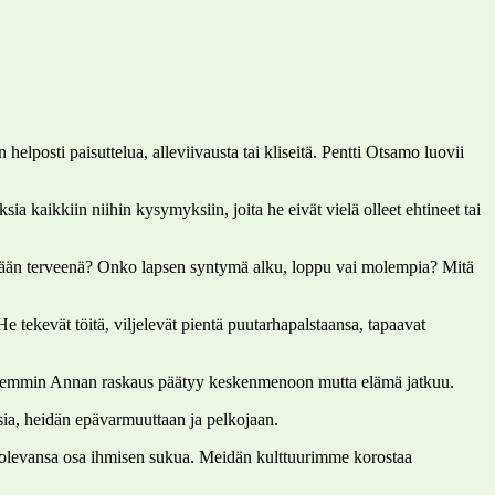
posti paisuttelua, alleviivausta tai kliseitä. Pentti Otsamo luovii
 kaikkiin niihin kysymyksiin, joita he eivät vielä olleet ehtineet tai
synnykään terveenä? Onko lapsen syntymä alku, loppu vai molempia? Mitä
He tekevät töitä, viljelevät pientä puutarhapalstaansa, tapaavat
öhemmin Annan raskaus päätyy keskenmenoon mutta elämä jatkuu.
ksia, heidän epävarmuuttaan ja pelkojaan.
ä olevansa osa ihmisen sukua. Meidän kulttuurimme korostaa