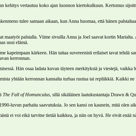
rinan kehitys vertautuu koko ajan luonnon kiertokulkuun. Kertomus sijo
eskenmeno tulee samaan aikaan, kun Anna huomaa, että hänen palstaltaa
 maatyöt palstalla. Viime sivuilla Anna ja Joel saavat kortin Marialta.
aas uusi elämä.
 kapeimpaan kärkeen. Hän taitaa suvereenisti erilaiset tavat tehdä sa
tavan kerronnan.
sessä. Hän osaa ladata kuvan täyteen merkityksiä ja viestejä, vaikka hä
ta yhtään kerronnan kannalta turhaa ruutua tai repliikkiä. Kaikki ne vi
lä
The Fall of Homunculus
, sillä sikäläinen laatukustantaja Drawn & Qu
990-luvun parhaita saavutuksia. Jo sen kansi on kaunein, mitä olen ai
tä ei voi eikä tarvitse tietää kaikkea, ja niin on hyvä. He eivät enää 