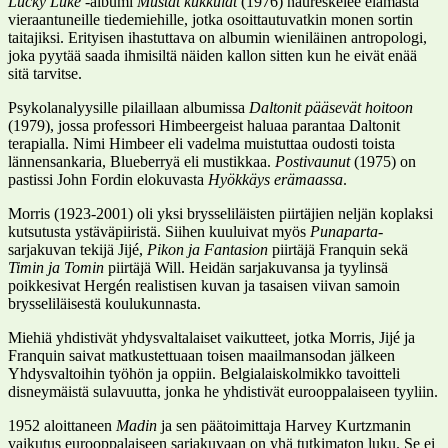
Lucky Luke
-albumi
Mustat kukkulat
(1976) naureskelee elämästä
vieraantuneille tiedemiehille, jotka osoittautuvatkin monen sortin
taitajiksi. Erityisen ihastuttava on albumin wieniläinen antropologi,
joka pyytää saada ihmisiltä näiden kallon sitten kun he eivät enää
sitä tarvitse.
Psykolanalyysille pilaillaan albumissa
Daltonit pääsevät hoitoon
(1979), jossa professori Himbeergeist haluaa parantaa Daltonit
terapialla. Nimi Himbeer eli vadelma muistuttaa oudosti toista
lännensankaria, Blueberryä eli mustikkaa.
Postivaunut
(1975) on
pastissi John Fordin elokuvasta
Hyökkäys erämaassa
.
Morris (1923-2001) oli yksi brysseliläisten piirtäjien neljän koplaksi
kutsutusta ystäväpiiristä. Siihen kuuluivat myös
Punaparta
-
sarjakuvan tekijä Jijé,
Pikon ja Fantasion
piirtäjä Franquin sekä
Timin ja Tomin
piirtäjä Will. Heidän sarjakuvansa ja tyylinsä
poikkesivat Hergén realistisen kuvan ja tasaisen viivan samoin
brysseliläisestä koulukunnasta.
Miehiä yhdistivät yhdysvaltalaiset vaikutteet, jotka Morris, Jijé ja
Franquin saivat matkustettuaan toisen maailmansodan jälkeen
Yhdysvaltoihin työhön ja oppiin. Belgialaiskolmikko tavoitteli
disneymäistä sulavuutta, jonka he yhdistivät eurooppalaiseen tyyliin.
1952 aloittaneen
Madin
ja sen päätoimittaja Harvey Kurtzmanin
vaikutus eurooppalaiseen sarjakuvaan on yhä tutkimaton luku. Se ei