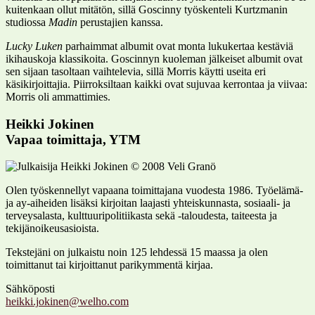
kuitenkaan ollut mitätön, sillä Goscinny työskenteli Kurtzmanin
studiossa
Madin
perustajien kanssa.
Lucky Luken
parhaimmat albumit ovat monta lukukertaa kestäviä
ikihauskoja klassikoita. Goscinnyn kuoleman jälkeiset albumit ovat
sen sijaan tasoltaan vaihtelevia, sillä Morris käytti useita eri
käsikirjoittajia. Piirroksiltaan kaikki ovat sujuvaa kerrontaa ja viivaa:
Morris oli ammattimies.
Heikki Jokinen
Vapaa toimittaja, YTM
Olen työskennellyt vapaana toimittajana vuodesta 1986. Työelämä-
ja ay-aiheiden lisäksi kirjoitan laajasti yhteiskunnasta, sosiaali- ja
terveysalasta, kulttuuripolitiikasta sekä -taloudesta, taiteesta ja
tekijänoikeusasioista.
Tekstejäni on julkaistu noin 125 lehdessä 15 maassa ja olen
toimittanut tai kirjoittanut parikymmentä kirjaa.
Sähköposti