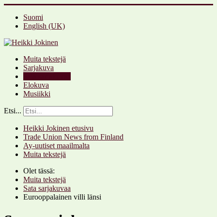
Suomi
English (UK)
Muita tekstejä
Sarjakuva
Sata sarjakuvaa
Elokuva
Musiikki
Etsi...
Heikki Jokinen etusivu
Trade Union News from Finland
Ay-uutiset maailmalta
Muita tekstejä
Olet tässä:
Muita tekstejä
Sata sarjakuvaa
Eurooppalainen villi länsi