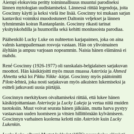
Aiempi elokuvista peritty toiminnallisuus muuntui parodiseksi
lännen mytologian uudistamiseksi. Lännessä riittää legendoja, joita
Goscinny käytti ja keksi vielä itse lisää. Goscinny toi mukaan sarjan
kantaviksi voimiksi muodostuneet Daltonin veljekset ja lännen
tyhmimmän koiran Rantanplanin. Goscinny rikasti tarinat
yksityiskohdilla ja huumorilla sekä kehitti monitasoista parodiaa.
Päähenkilö Lucky Luke on nuhteeton karjapaimen, joka on aina
valmis kamppailemaan rosvoja vastaan. Hän on ylivoimainen
älyltään ja ampuu varjoaan nopeammin. Naisia hänen elämänsä ei
mahdu.
René Goscinny (1926-1977) oli ranskalais-belgialaisen sarjakuvan
moottori. Hän käsikirjoitti myös muun muassa
Asterixia
ja
Ahmed
Ahnetta
sekä loi
Pikku Nikke
-kirjat. Goscinny myös päätoimitti
Pilote
-lehteä, joka nosti sarjakuvan myös aikuisten lukemiseksi ja
esitteli jatkuvasti uusia piirtäjiä.
Goscinnyn merkityksen oivaltamiseksi riittää, että lukee hänen
käsikirjoittamiaan
Asterixeja
ja
Lucky Lukeja
ja vertaa niitä muiden
tuotoksiin. Muut voivat seurata hänen jälkiään, mutta harva pystyy
vastaavaan uuden luomiseen ja vitsien hillittömään kylvämiseen.
Goscinnyn varhainen kuolema kelotti niin
Asterixin
kuin
Lucky
Lukenkin
.