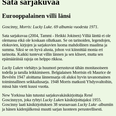
Sata sarjakuvaa
Eurooppalainen villi länsi
Goscinny, Morris: Lucky Luke. 69 albumia vuodesta 1971.
Sata sarjakuvaa (2004, Tammi - Heikki Jokinen) Villiä länttä ei ole
olemassa eikä ole koskaan ollutkaan. Se on tarinoiden, legendojen,
elokuvien, kirjojen ja sarjakuvien luoma mahdollinen maailma ja
summa. Siksi se on hyvä alusta, johon voi kiinnittää monia eri
tarinoita. Kaikki tuntevat villin lännen ja sen kliseet, mutta sen
epämääräisiä rajoja on helppo rikkoa.
Lucky Luken
viehätys ja huumori perustuvat tähän monitasoiseen
todella ja tarulla leikkimiseen. Belgialaisen Morrisin eli Maurice de
Bevérèn 1947 aloittama lännensarja oli aluksi hyvin tavanomainen
toiminnallinen seikkailusarja. 1948 Morris matkusti Yhdysvaltoihin,
missä hän vietti kuusi vuotta.
New Yorkissa hän tutustui sarjakuvakäsikirjoittaja René
Goscinnyyn, joka ryhtyi
Lucky Luken
käsikirjoittajaksi 1955.
Goscinny laati käsikirjoituksen 38 seuraavaan
Lucky Luke
-albumiin
ja hänen kädenjälkensä muutti sarjan luonteen perusteellisesti.