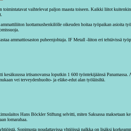
n toimintatavat vaihtelevat paljon maasta toiseen. Kaikki liitot kuiten
t.
mmattiliiton luottamushenkilölle oikeuden hoitaa työpaikan asioita ty
nomissuoja.
astaa ammattiosaston puheenjohtaja. IF Metall -liiton eri tehtävissä työp
tti kesäkuussa irtisanovansa loputkin 1 600 työntekijäänsä Panamassa. 
mukaan vei terveydenhuolto- ja eläke-edut alan työläisiltä.
kimuslaitos Hans Böckler Stiftung selvitti, miten Saksassa maksetaan kes
taan lomarahaa.
 yhtiöistä. Sopimusta noudattavissa yhtiöissä palkka on lisäksi korkea