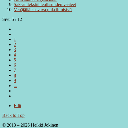
Saksan tekstiiliteollisuuden vaateet
Venäjällä kasvava pula ihmisistä
Sivu 5 / 12
1
2
3
4
5
6
7
8
9
...
Edit
Back to Top
© 2013 – 2026 Heikki Jokinen