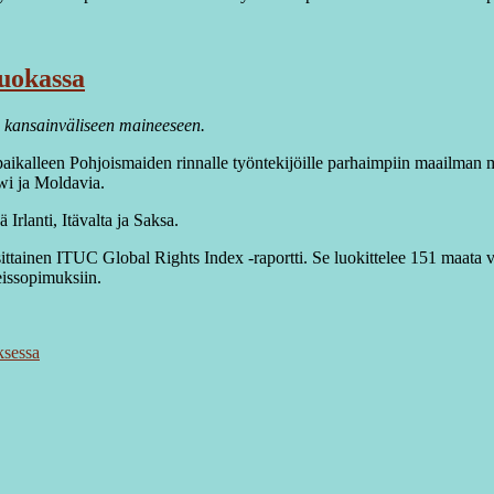
uokassa
n kansainväliseen maineeseen.
opaikalleen Pohjoismaiden rinnalle työntekijöille parhaimpiin maailman
i ja Moldavia.
rlanti, Itävalta ja Saksa.
ttainen ITUC Global Rights Index -raportti. Se luokittelee 151 maata v
eissopimuksiin.
ksessa