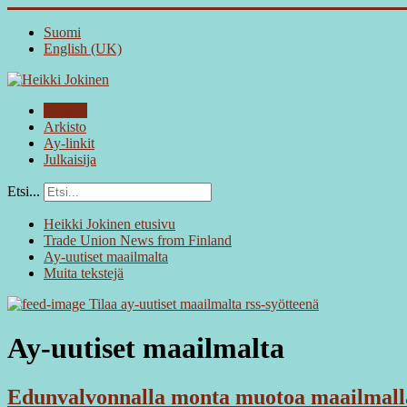
Suomi
English (UK)
Etusivu
Arkisto
Ay-linkit
Julkaisija
Etsi...
Heikki Jokinen etusivu
Trade Union News from Finland
Ay-uutiset maailmalta
Muita tekstejä
Tilaa ay-uutiset maailmalta rss-syötteenä
Ay-uutiset maailmalta
Edunvalvonnalla monta muotoa maailmall