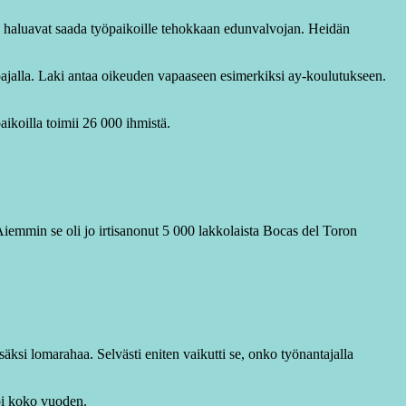
kin haluavat saada työpaikoille tehokkaan edunvalvojan. Heidän
öajalla. Laki antaa oikeuden vapaaseen esimerkiksi ay-koulutukseen.
aikoilla toimii 26 000 ihmistä.
Aiemmin se oli jo irtisanonut 5 000 lakkolaista Bocas del Toron
äksi lomarahaa. Selvästi eniten vaikutti se, onko työnantajalla
mpi koko vuoden.