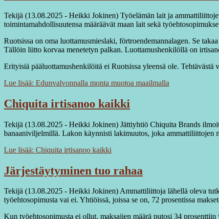
Tekijä (13.08.2025 - Heikki Jokinen) Työelämän lait ja ammattiliittoje
toimintamahdollisuutensa määräävät maan lait sekä työehtosopimukse
Ruotsissa on oma luottamusmieslaki, förtroendemannalagen. Se takaa a
Tällöin liitto korvaa menetetyn palkan. Luottamushenkilöllä on irtisa
Erityisiä pääluottamushenkilöitä ei Ruotsissa yleensä ole. Tehtävästä v
Lue lisää: Edunvalvonnalla monta muotoa maailmalla
Chiquita irtisanoo kaikki
Tekijä (13.08.2025 - Heikki Jokinen) Jättiyhtiö Chiquita Brands ilmoi
banaaniviljelmillä. Lakon käynnisti lakimuutos, joka ammattiliittojen 
Lue lisää: Chiquita irtisanoo kaikki
Järjestäytyminen tuo rahaa
Tekijä (13.08.2025 - Heikki Jokinen) Ammattiliittoja lähellä oleva tut
työehtosopimusta vai ei. Yhtiöissä, joissa se on, 72 prosentissa makse
Kun työehtosopimusta ei ollut, maksajien määrä putosi 34 prosenttiin