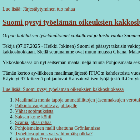
Lue lisää: Järjestäytyminen tuo rahaa
Suomi pysyi työelämän oikeuksien kakkosl
Orpon hallituksen työelämätoimet vaikuttavat jo toista vuotta Suome
Tekijä (07.07.2025 - Heikki Jokinen) Suomi ei päässyt takaisin vaki
kakkosluokkaan. Siellä seuranamme ovat muun muassa Ghana, Malaw
Ykkösluokassa on nyt seitsemän maata: neljä muuta Pohjoismaata sekä I
Tämän kertoo ay-liikkeen maailmanjärjestö ITUC:n kahdestoista vuosi
Käytetyt 97 kriteeriä pohjautuvat Kansainvälisen työjärjestö ILO:n yl
Lue lisää: Suomi pysyi työelämän oikeuksien kakkosluokassa
Maailmalla monia tapoja ammattiliittojen jäsenmaksujen verotu
Palkinto vangitulle ay-johtajalle
Vähät sopimuksista
Saksan kone köhii
Scania jakaa rahaa
Pohjoismainen malli uhattuna Grönlannissa
Työehtosopimus vai vähimmäispalkka?
Audi sulkee Brysselissä