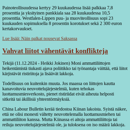
Painoteollisuudessa kertyy 29 kuukaudessa lisää palkkaa 7,8
prosenttia ja yksityinen pankkiala saa 28 kuukaudessa 10,5
prosenttia. Westfalen-Lippen puu- ja muoviteollisuus sopi 23
kuukauden sopimuksella 8 prosentin korotukset sekä 2 300 euron
kertakorvaukset.
Lue lisää: Näin palkat nousevat Saksassa
Vahvat liitot vähentävät konflikteja
Tekijä (11.12.2024 - Heikki Jokinen) Moni ammattiliittojen
heikentämistä tiukasti ajava poliitikko tai työnantaja väittää, että liitot
kärjistävät ristiriitoja ja lisäävät lakkoja.
Todellisuus on kuitenkin muuta. Jos maassa on liittojen kautta
kanavoituvia neuvottelujärjestelmiä, kuten tehokas
luottamusmiesverkosto, pienet ristiriidat eivät aiheuta helposti
sitkeitä tai äkillisiä yhteentörmäyksiä.
China Labour Bulletin kerää tiedostoa Kiinan lakoista. Syistä näkee,
että ne olisi monesti vältetty neuvottelemalla luottamusmiehen tai
ammattiliiton kanssa. Mutta Kiinassa ei aitoja ammattiliittoja tai
reiluja neuvottelujärjestelmiä ole, ja tuloksena on iso määrä lakkoja.