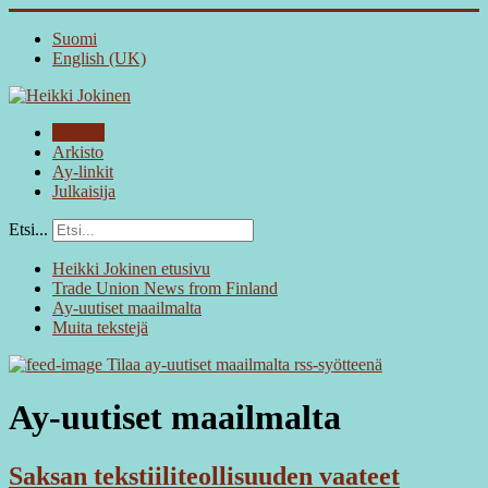
Suomi
English (UK)
Etusivu
Arkisto
Ay-linkit
Julkaisija
Etsi...
Heikki Jokinen etusivu
Trade Union News from Finland
Ay-uutiset maailmalta
Muita tekstejä
Tilaa ay-uutiset maailmalta rss-syötteenä
Ay-uutiset maailmalta
Saksan tekstiiliteollisuuden vaateet