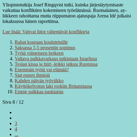
Yliopistotutkija Josef Ringqvist tutki, kuinka järjestäytymisaste
vaikuttaa konfliktien kokemiseen työelämässä. Ruotsalainen, ay-
liikkeen rahoittama mutta riippumaton ajatuspaja Arena Idé julkaisi
lokakuussa hänen raporttinsa.
Lue lisää: Vahvat liitot vähentävät konflikteja
Rahat kouraan koulutetuille
Saksassa 5,5 prosentin sopimus
Työtä viimeiseen hetkeen
Valtava palkkavarkaus tutkintaan Israelissa
Teslan kissa ja hiiri -leikki jatkuu Ruotsissa
Enemmän työtä vai elämää?
Siat ennen ihmisiä
Kahden päivän työviikko
Käyttökelvoton laki roskiin Britanniassa
Emme palkkaa paskiaisia
Sivu 8 / 12
3
4
...