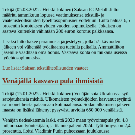
Tekijä (05.03.2025 - Heikki Jokinen) Saksan IG Metall -liitto
määritti tammikuun lopussa vaatimuksensa tekstiili- ja
vaatetusteollisuuden työehtosopimusneuvotteluun. Liitto haluaa 6,5
prosentin korotuksen yhden vuoden sopimuksella. Jokaisen on
saatava kuitenkin vähintään 200 euron korotus palkkaansa.
Lisäksi liitto hakee parannusta järjestelyyn, jolla 57 ikävuoden
jälkeen voi vähentää työaikaansa tuetulla palkalla. Ammattiliiton
jäsenille vaaditaan oma bonus. Vastaava kohta on mukana useissa
työehtosopimuksissa.
Lue lisää: Saksan tekstiiliteollisuuden vaateet
Venäjällä kasvava pula ihmisistä
Tekijä (15.01.2025 - Heikki Jokinen) Venäjän sota Ukrainassa syö
satojatuhansia miehiä. Ulkomaisten työntekijöiden kasvanut syrjintä
sai monet heistä palaamaan kotimaahansa. Sodan alkamisen jälkeen
maasta on lisäksi lähtenyt pysyvästi arviolta 650 000 venäläistä.
Venäjän tiedeakatemia laski, että 2023 maan työvoimapula ylti 4,8
miljoonaan työntekijään, ja tilanne paheni 2024. Työttömyys on 2,4
prosenttia, iloitsi Vladimir Putin puheessaan joulukuussa.