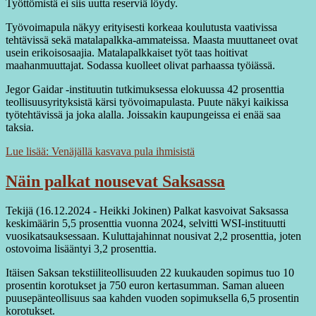
Työttömistä ei siis uutta reserviä löydy.
Työvoimapula näkyy erityisesti korkeaa koulutusta vaativissa
tehtävissä sekä matalapalkka-ammateissa. Maasta muuttaneet ovat
usein erikoisosaajia. Matalapalkkaiset työt taas hoitivat
maahanmuuttajat. Sodassa kuolleet olivat parhaassa työiässä.
Jegor Gaidar -instituutin tutkimuksessa elokuussa 42 prosenttia
teollisuusyrityksistä kärsi työvoimapulasta. Puute näkyi kaikissa
työtehtävissä ja joka alalla. Joissakin kaupungeissa ei enää saa
taksia.
Lue lisää: Venäjällä kasvava pula ihmisistä
Näin palkat nousevat Saksassa
Tekijä (16.12.2024 - Heikki Jokinen) Palkat kasvoivat Saksassa
keskimäärin 5,5 prosenttia vuonna 2024, selvitti WSI-instituutti
vuosikatsauksessaan. Kuluttajahinnat nousivat 2,2 prosenttia, joten
ostovoima lisääntyi 3,2 prosenttia.
Itäisen Saksan tekstiiliteollisuuden 22 kuukauden sopimus tuo 10
prosentin korotukset ja 750 euron kertasumman. Saman alueen
puusepänteollisuus saa kahden vuoden sopimuksella 6,5 prosentin
korotukset.