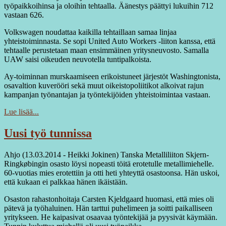
työpaikkoihinsa ja oloihin tehtaalla. Äänestys päättyi lukuihin 712
vastaan 626.
Volkswagen noudattaa kaikilla tehtaillaan samaa linjaa
yhteistoiminnasta. Se sopi United Auto Workers -liiton kanssa, että
tehtaalle perustetaan maan ensimmäinen yritysneuvosto. Samalla
UAW saisi oikeuden neuvotella tuntipalkoista.
Ay-toiminnan murskaamiseen erikoistuneet järjestöt Washingtonista,
osavaltion kuverööri sekä muut oikeistopoliitikot alkoivat rajun
kampanjan työnantajan ja työntekijöiden yhteistoimintaa vastaan.
Lue lisää...
Uusi työ tunnissa
Ahjo (13.03.2014 - Heikki Jokinen) Tanska Metalliliiton Skjern-
Ringkøbingin osasto löysi nopeasti töitä erotetulle metallimiehelle.
60-vuotias mies erotettiin ja otti heti yhteyttä osastoonsa. Hän uskoi,
että kukaan ei palkkaa hänen ikäistään.
Osaston rahastonhoitaja Carsten Kjeldgaard huomasi, että mies oli
pätevä ja työhaluinen. Hän tarttui puhelimeen ja soitti paikalliseen
yritykseen. He kaipasivat osaavaa työntekijää ja pyysivät käymään.