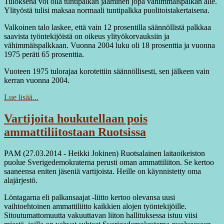
Tuloksena voi olla tuntipalkan jääminen jopa vähimmäispalkan alle.
Ylityöstä tulisi maksaa normaali tuntipalkka puolitoistakertaisena.
Valkoinen talo laskee, että vain 12 prosentilla säännöllistä palkkaa
saavista työntekijöistä on oikeus ylityökorvauksiin ja
vähimmäispalkkaan. Vuonna 2004 luku oli 18 prosenttia ja vuonna
1975 peräti 65 prosenttia.
Vuoteen 1975 tulorajaa korotettiin säännöllisesti, sen jälkeen vain
kerran vuonna 2004.
Lue lisää...
Vartijoita houkutellaan pois
ammattiliitostaan Ruotsissa
PAM (27.03.2014 - Heikki Jokinen) Ruotsalainen laitaoikeiston
puolue Sverigedemokraterna perusti oman ammattiliiton. Se kertoo
saaneensa eniten jäseniä vartijoista. Heille on käynnistetty oma
alajärjestö.
Löntagarna eli palkansaajat -liitto kertoo olevansa uusi
vaihtoehtoinen ammattiliitto kaikkien alojen työntekijöille.
Sitoutumattomuutta vakuuttavan liiton hallituksessa istuu viisi