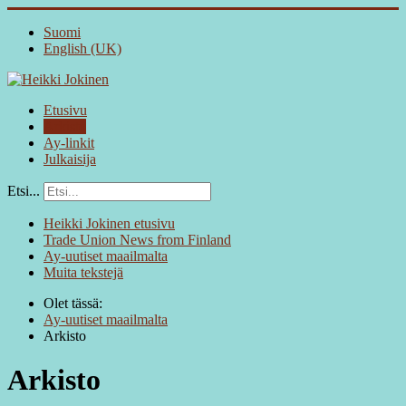
Suomi
English (UK)
Etusivu
Arkisto
Ay-linkit
Julkaisija
Etsi...
Heikki Jokinen etusivu
Trade Union News from Finland
Ay-uutiset maailmalta
Muita tekstejä
Olet tässä:
Ay-uutiset maailmalta
Arkisto
Arkisto