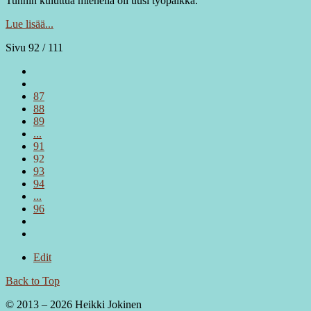
Tunnin kuluttua miehellä oli uusi työpaikka.
Lue lisää...
Sivu 92 / 111
87
88
89
...
91
92
93
94
...
96
Edit
Back to Top
© 2013 – 2026 Heikki Jokinen