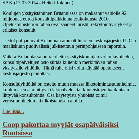
SAK (17.03.2014 - Heikki Jokinen)
Koulujen yksityistäminen Britanniassa on maksanut valtiolle 92
miljoonaa euroa konsulttipalkkioina toukokuusta 2010.
Opetusministeriön rahaa ovat saaneet juristit, rekrytointiyritykset ja
erilaiset konsultit.
Tiedot pohjautuvat Britannian ammattiliittojen keskusjärjestö TUC:n
maaliskuun puolivälissä julkistettuun perinpohjaiseen raporttiin.
Vaikka Britanniassa on rajoitettu yksityiskoulujen voitontavoittelua,
konsulttipalvelujen osto siirtää kuitenkin merkittävän rahan
yksityisille yhtiöille. Tämä raha olisi voitu käyttää opetukseen,
keskusjärjestö painottaa.
Konsulttiyhtiöiltä on ostettu muun muassa liiketoimintasuunnitelmia,
koulun asemaan liittyvää lakipalvelua tai kiinteistöjen hankintaan
liittyvää konsultointia. Osa käytetyistä yhtiöistä toimii
verosuunnittelun tai ulkoistamisen aloilla.
Lue lisää...
Coop pakottaa myyjät osapäiväisiksi
Ruotsissa