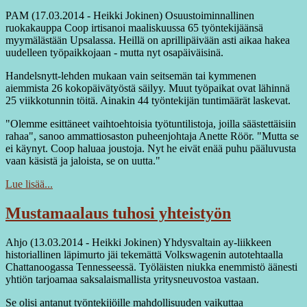
PAM (17.03.2014 - Heikki Jokinen) Osuustoiminnallinen
ruokakauppa Coop irtisanoi maaliskuussa 65 työntekijäänsä
myymälästään Upsalassa. Heillä on aprillipäivään asti aikaa hakea
uudelleen työpaikkojaan - mutta nyt osapäiväisinä.
Handelsnytt-lehden mukaan vain seitsemän tai kymmenen
aiemmista 26 kokopäivätyöstä säilyy. Muut työpaikat ovat lähinnä
25 viikkotunnin töitä. Ainakin 44 työntekijän tuntimäärät laskevat.
"Olemme esittäneet vaihtoehtoisia työtuntilistoja, joilla säästettäisiin
rahaa", sanoo ammattiosaston puheenjohtaja Anette Röör. "Mutta se
ei käynyt. Coop haluaa joustoja. Nyt he eivät enää puhu pääluvusta
vaan käsistä ja jaloista, se on uutta."
Lue lisää...
Mustamaalaus tuhosi yhteistyön
Ahjo (13.03.2014 - Heikki Jokinen) Yhdysvaltain ay-liikkeen
historiallinen läpimurto jäi tekemättä Volkswagenin autotehtaalla
Chattanoogassa Tennesseessä. Työläisten niukka enemmistö äänesti
yhtiön tarjoamaa saksalaismallista yritysneuvostoa vastaan.
Se olisi antanut työntekijöille mahdollisuuden vaikuttaa