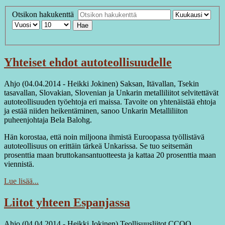
Otsikon hakukenttä
Hae
Yhteiset ehdot autoteollisuudelle
Ahjo (04.04.2014 - Heikki Jokinen) Saksan, Itävallan, Tsekin
tasavallan, Slovakian, Slovenian ja Unkarin metalliliitot selvitettävät
autoteollisuuden työehtoja eri maissa. Tavoite on yhtenäistää ehtoja
ja estää niiden heikentäminen, sanoo Unkarin Metalliliiton
puheenjohtaja Bela Balohg.
Hän korostaa, että noin miljoona ihmistä Euroopassa työllistävä
autoteollisuus on erittäin tärkeä Unkarissa. Se tuo seitsemän
prosenttia maan bruttokansantuotteesta ja kattaa 20 prosenttia maan
viennistä.
Lue lisää...
Liitot yhteen Espanjassa
Ahjo (04.04.2014 - Heikki Jokinen) Teollisuusliitot CCOO