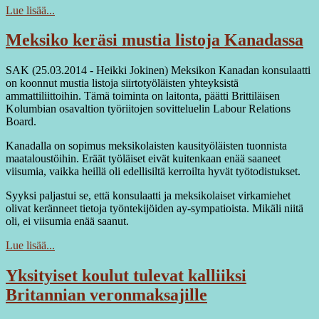
Lue lisää...
Meksiko keräsi mustia listoja Kanadassa
SAK (25.03.2014 - Heikki Jokinen) Meksikon Kanadan konsulaatti
on koonnut mustia listoja siirtotyöläisten yhteyksistä
ammattiliittoihin. Tämä toiminta on laitonta, päätti Brittiläisen
Kolumbian osavaltion työriitojen sovitteluelin Labour Relations
Board.
Kanadalla on sopimus meksikolaisten kausityöläisten tuonnista
maataloustöihin. Eräät työläiset eivät kuitenkaan enää saaneet
viisumia, vaikka heillä oli edellisiltä kerroilta hyvät työtodistukset.
Syyksi paljastui se, että konsulaatti ja meksikolaiset virkamiehet
olivat keränneet tietoja työntekijöiden ay-sympatioista. Mikäli niitä
oli, ei viisumia enää saanut.
Lue lisää...
Yksityiset koulut tulevat kalliiksi
Britannian veronmaksajille