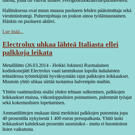
miestä, joilla on vahvat suhteet Sverigedemokraterna-puolueeseen.
Hallituksessa ovat muun muassa puolueen lehden päätoimittaja sekä
viestintästrategi. Puheenjohtaja on joukon ainoa työläistaustainen.
Hänkin on puolueen aktiivi.
Lue lisää...
Electrolux uhkaa lähteä Italiasta ellei
palkkoja leikata
Metalliliitto (26.03.2014 - Heikki Jokinen) Ruotsalainen
kodinkonejätti Electrolux vaati tammikuun lopulla italialaisten
tehtaidensa työntekijöitä hyväksymään rajut palkkojen leikkaukset.
Muutoin yhtiö uhkaa siirtää tuotantoa halvempiin maihin.
Yhtiön vaatimuslista sisälsi yhden tehtaan sulkemisen, palkkojen
leikkaukset muissa, viikonloppulisien poistamisen, pidemmät työajat
sekä kokemuslisien lopettamisen.
Ammattiliittojen mukaan tämä merkitsisi palkkojen putomista jopa
40 prosentilla nykyisestä 1 400 euron peruspalkasta. Yhtiö laski
leikkaukset kahdeksan prosentin suuruisiksi - mutta ei huomioinut
lisien vaikutusta.