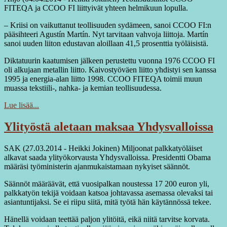
FITEQA ja CCOO FI liittyivät yhteen helmikuun lopulla.
– Kriisi on vaikuttanut teollisuuden sydämeen, sanoi CCOO FI:n
pääsihteeri Agustín Martín. Nyt tarvitaan vahvoja liittoja. Martín
sanoi uuden liiton edustavan aloillaan 41,5 prosenttia työläisistä.
Diktatuurin kaatumisen jälkeen perustettu vuonna 1976 CCOO FI
oli alkujaan metallin liitto. Kaivostyöväen liitto yhdistyi sen kanssa
1995 ja energia-alan liitto 1998. CCOO FITEQA toimii muun
muassa tekstiili-, nahka- ja kemian teollisuudessa.
Lue lisää...
Ylityöstä aletaan maksaa Yhdysvalloissa
SAK (27.03.2014 - Heikki Jokinen) Miljoonat palkkatyöläiset
alkavat saada ylityökorvausta Yhdysvalloissa. Presidentti Obama
määräsi työministerin ajanmukaistamaan nykyiset säännöt.
Säännöt määräävät, että vuosipalkan noustessa 17 200 euron yli,
palkkatyön tekijä voidaan katsoa johtavassa asemassa olevaksi tai
asiantuntijaksi. Se ei riipu siitä, mitä työtä hän käytännössä tekee.
Hänellä voidaan teettää paljon ylitöitä, eikä niitä tarvitse korvata.